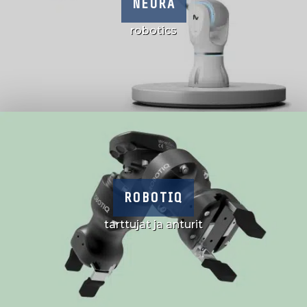
NEURA
robotics
ROBOTIQ
tarttujat ja anturit