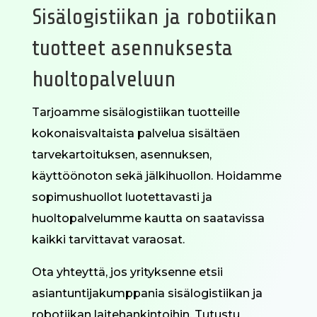
Sisälogistiikan ja robotiikan
tuotteet asennuksesta
huoltopalveluun
Tarjoamme sisälogistiikan tuotteille
kokonaisvaltaista palvelua sisältäen
tarvekartoituksen, asennuksen,
käyttöönoton sekä jälkihuollon. Hoidamme
sopimushuollot luotettavasti ja
huoltopalvelumme kautta on saatavissa
kaikki tarvittavat varaosat.
Ota yhteyttä, jos yrityksenne etsii
asiantuntijakumppania sisälogistiikan ja
robotiikan laitehankintoihin. Tutustu