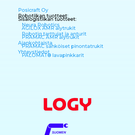
Posicraft Oy
Robotiikan tuotteet:
Sisälogistiikan tuotteet:
Neura Robotics
AGILOX AMR älytrukit
Robotiq tarttujat ja anturit
PRAMAC AMR älytrukit
Ajankohtaista
PRAMAC sähköiset pinontatrukit
Yhteystiedot
PALOMAT® lavapinkkarit