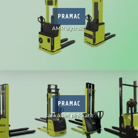
PRAMAC
AMR älytrukit
PRAMAC
sähköiset pinkkarit