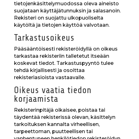
tietojenkäsittelymuodossa oleva aineisto
suojataan käyttäjätunnuksin ja salasanoin.
Rekisteri on suojattu ulkopuoliselta
käytöltä ja tietojen käyttöä valvotaan.
Tarkastusoikeus
Pääsääntöisesti rekisteröidyllä on oikeus
tarkastaa rekisteriin talletetut itseään
koskevat tiedot. Tarkastuspyyntö tulee
tehdä kirjallisesti ja osoittaa
rekisteriasioista vastaavalle.
Oikeus vaatia tiedon
korjaamista
Rekisterinpitäjä oikaisee, poistaa tai
täydentää rekisterissä olevan, käsittelyn
tarkoituksen kannalta virheellisen,
tarpeettoman, puutteellisen tai
vanhentuneen henkilötiedon rekisteröidyn