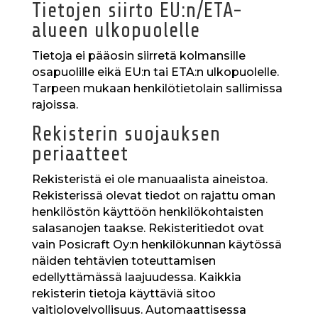
Tietojen siirto EU:n/ETA-
alueen ulkopuolelle
Tietoja ei pääosin siirretä kolmansille
osapuolille eikä EU:n tai ETA:n ulkopuolelle.
Tarpeen mukaan henkilötietolain sallimissa
rajoissa.
Rekisterin suojauksen
periaatteet
Rekisteristä ei ole manuaalista aineistoa.
Rekisterissä olevat tiedot on rajattu oman
henkilöstön käyttöön henkilökohtaisten
salasanojen taakse. Rekisteritiedot ovat
vain Posicraft Oy:n henkilökunnan käytössä
näiden tehtävien toteuttamisen
edellyttämässä laajuudessa. Kaikkia
rekisterin tietoja käyttäviä sitoo
vaitiolovelvollisuus. Automaattisessa