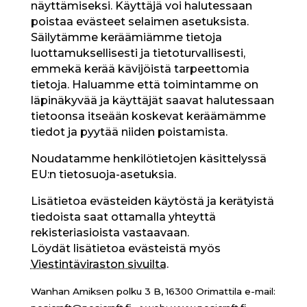
näyttämiseksi. Käyttäjä voi halutessaan
poistaa evästeet selaimen asetuksista.
Säilytämme keräämiämme tietoja
luottamuksellisesti ja tietoturvallisesti,
emmekä kerää kävijöistä tarpeettomia
tietoja. Haluamme että toimintamme on
läpinäkyvää ja käyttäjät saavat halutessaan
tietoonsa itseään koskevat keräämämme
tiedot ja pyytää niiden poistamista.
Noudatamme henkilötietojen käsittelyssä
EU:n tietosuoja-asetuksia.
Lisätietoa evästeiden käytöstä ja kerätyistä
tiedoista saat ottamalla yhteyttä
rekisteriasioista vastaavaan.
Löydät lisätietoa evästeistä myös
Viestintäviraston sivuilta
.
Wanhan Amiksen polku 3 B, 16300 Orimattila e-mail: