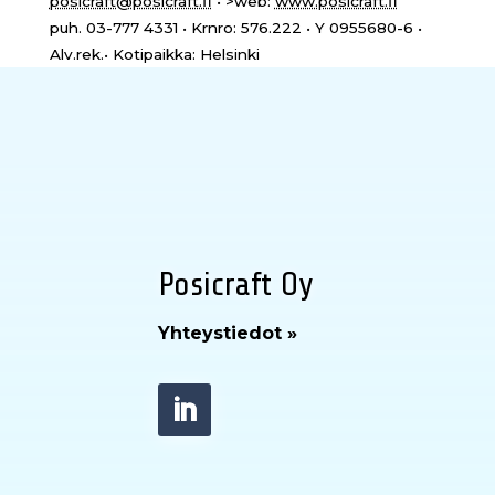
posicraft@posicraft.fi
• >web:
www.posicraft.fi
puh. 03-777 4331 • Krnro: 576.222 • Y 0955680-6 •
Alv.rek.• Kotipaikka: Helsinki
Posicraft Oy
Yhteystiedot »